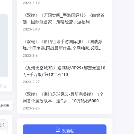
2023-3-12
《双端》《万国觉醒_手游国际服》《白嫖首
选，国际服首家，策略经营手游福利
9999999》
2023-3-10
《双端》《原始征途手游国际服》《国战巅
峰,十国争霸,国战最新作品,全网独家,必玩
系》
2023-3-6
《九州天空城3D》送满级VIP29+绑定元宝10
万+千万银币+12宝石*10
2023-2-27
举报
《双端》《豪门足球风云-最新完美端》《全
网首个魔改版本，送C罗，10万钻石5000万
回列表
欧》
2023-2-25
模式
发新帖