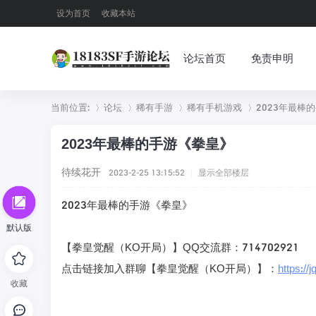
设为首页
收藏本站
论坛首页
免责申明
当前位置:
论坛
稀有手游
稀有手机游戏
2023年最棒
2023年最棒的手游《拳皇》
»
›
›
›
待续花开
2023-2-25 13:15:52
|
显示全部楼层
2023年最棒的手游《拳皇》
默认版
【拳皇觉醒（KO开局）】QQ交流群：714702921
点击链接加入群聊【拳皇觉醒（KO开局）】：
https:/
收藏