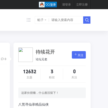
请登录
立即注册
帖子
待续花开
关注
0
论坛元老
12632
3
0
主题
粉丝
关注
这家伙很懒，什么都没留下！
八荒寻仙录精品仙侠