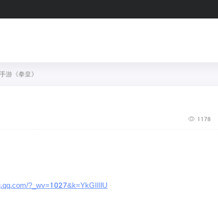
的手游《拳皇》
1178
/jq.qq.com/?_wv=1027&k=YkGIIIlU