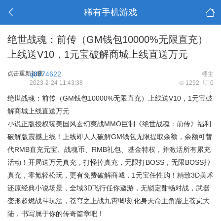
稀有手机游戏
绝世战魂：前传（GM钱包10000%无限直充）
上线送V10，1元宝破解商城上线直送万元
点击重新加载
q8374622
楼主
2023-2-24 11:43:38
1292
0
绝世战魂：前传（GM钱包10000%无限直充）上线送V10，1元宝破
解商城上线直送万元
小说正版授权臻美国风玄幻爽战MMO巨制《绝世战魂：前传》福利
破解版震撼上线！上线即人人破解GM钱包无限提取余额，余额可替
代RMB直充元宝、战魂币、RMB礼包、基金特权，并激活所有累充
活动！开局送万元真充，打怪掉真充，无限打BOSS，无限BOSS掉
真充，零氪轻松玩，更有免费破解商城，1元宝任性购！精致3D美术
还原经典小说场景，全域3D飞行任你遨游，无锁定酣畅对战，武器
变形超燃战斗玩法，苍穹之上战九霄!即刻化身天命主角踏上苍岚大
陆，书写属于你的传奇篇章吧！