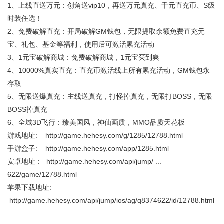
1、上线直送万元：创角送vip10，再送万元真充、千元直充币、S级
时装任选！
2、免费破解直充：开局破解GM钱包，无限提取余额免费直充元
宝、礼包、基金等福利，使用后可激活累充活动
3、1元宝破解商城：免费破解商城，1元宝买到爽
4、10000%真实直充：直充币激活线上所有累充活动，GM钱包永
存取
5、无限送爆真充：主线送真充，打怪掉真充，无限打BOSS，无限
BOSS掉真充
6、全域3D飞行：臻美国风，神仙画质，MMO品质天花板
游戏地址:
http://game.hehesy.com/g/1285/12788.html
手游盒子:
http://game.hehesy.com/app/1285.html
安卓地址：
http://game.hehesy.com/api/jump/ ...
622/game/12788.html
苹果下载地址:
http://game.hehesy.com/api/jump/ios/ag/q8374622/id/12788.html