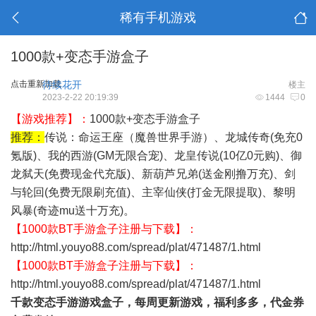
稀有手机游戏
1000款+变态手游盒子
点击重新加载
待续花开
楼主
2023-2-22 20:19:39
1444
0
【游戏推荐】：
1000款+变态手游盒子
推荐：
传说：命运王座（魔兽世界手游）、龙城传奇(免充0
氪版)、我的西游(GM无限合宠)、龙皇传说(10亿0元购)、御
龙弑天(免费现金代充版)、新葫芦兄弟(送金刚撸万充)、剑
与轮回(免费无限刷充值)、主宰仙侠(打金无限提取)、黎明
风暴(奇迹mu送十万充)。
【1000款BT手游盒子注册与下载】：
http://html.youyo88.com/spread/plat/471487/1.html
【1000款BT手游盒子注册与下载】：
http://html.youyo88.com/spread/plat/471487/1.html
千款变态手游游戏盒子，每周更新游戏，福利多多，代金券