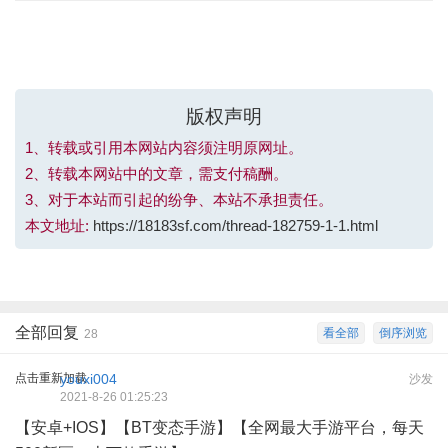
版权声明
1、转载或引用本网站内容须注明原网址。
2、转载本网站中的文章，需支付稿酬。
3、对于本站而引起的纷争、本站不承担责任。
本文地址:
https://18183sf.com/thread-182759-1-1.html
全部回复
看全部
倒序浏览
28
点击重新加载
youxi004
沙发
2021-8-26 01:25:23
【安卓+IOS】【BT变态手游】【全网最大手游平台，每天