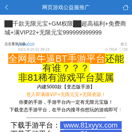
网页游戏公益服推广
██千款无限元宝+GM权限██超高福利+免费商
城+满VIP22+无限元宝999999999999
点击重新加载
youxi010
楼主
2021-8-25 01:39:19
7918
28
全网最牛逼BT手游平台
还能
有谁？？？
非81稀有游戏平台莫属
内建5000款【变态版手游】
登入即满级VIP+无限元宝+无限资源！
你要的手游，手游平台内一定有无限元宝版！
下载变态手游平台，在平台内搜寻你想玩的游戏即可
！
------------------------------------------------------
www.81xyyx.com
下载手游平台：