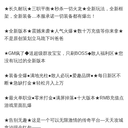
★长久耐玩★三职平衡★秒杀一切火龙★全新玩法，全新框
架，全新装备…本服承诺一切装备都有爆出！
★全新版本★震撼来袭★人气火爆★数十万充值等你来拿★
不是原创策划立马跪下叫爸爸
★GM疯了◆送超级群攻宝宝，只刷BOSS◆散人福利区★您
没有玩过的全新版本
★装备全爆●满地光柱●散人必玩●爱趣品牌●★每日新区不
断★急缺打金★轻松月入上万
★最火单职业●零米打金●满屏掉落●十大版本★RMB充值点
游戏里面乱爆
★告别无趣★这是一个可以无限激情的传奇平台—天天攻城
拿沙现金红包——