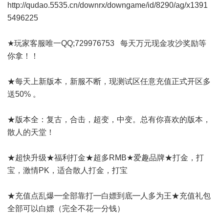
http://qudao.5535.cn/downrx/downgame/id/8290/ag/x1391
5496225
★玩家客服唯一QQ;729976753 每天万元现金攻沙奖励等
你拿！！
★每天上新版本，新服不断，现测试区任意充值正式开区多
送50% 。
★版本全：复古，合击，超变，中变。总有你喜欢的版本，
散人的天堂！
★超快升级★福利打金★超多RMB★爱趣品牌★打金，打
宝，激情PK，适合散人打金，打宝
★充值点乱爆━全部靠打━白嫖到底━人多为王★充值礼包
全部可以白嫖（完全不花一分钱）