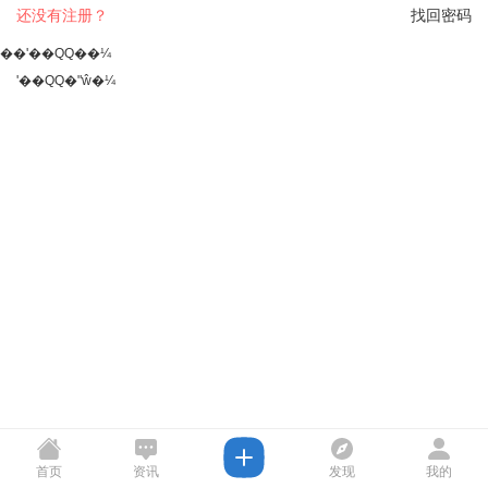
还没有注册？
找回密码
��ʹ��QQ��¼
ʹ��QQ�ʺŵ�¼
首页
资讯
发现
我的