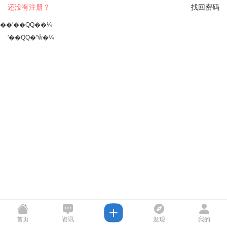
还没有注册？
找回密码
��ʹ��QQ��¼
ʹ��QQ�ʺŵ�¼
首页
资讯
发现
我的