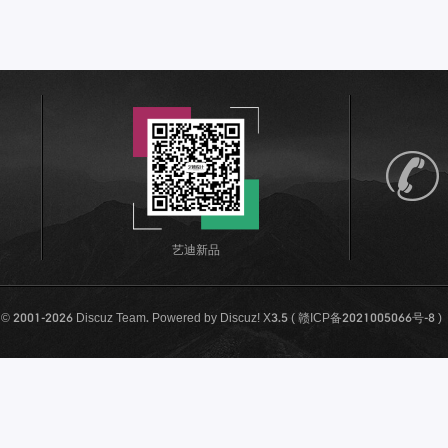
艺迪新品
t © 2001-2026
Discuz Team.
Powered by
Discuz!
X3.5
(
赣ICP备2021005066号-8
)