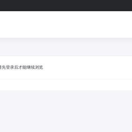
请先登录后才能继续浏览