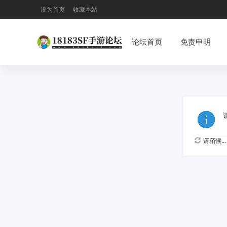
设为首页
收藏本站
论坛首页
免责申明
请稍候...