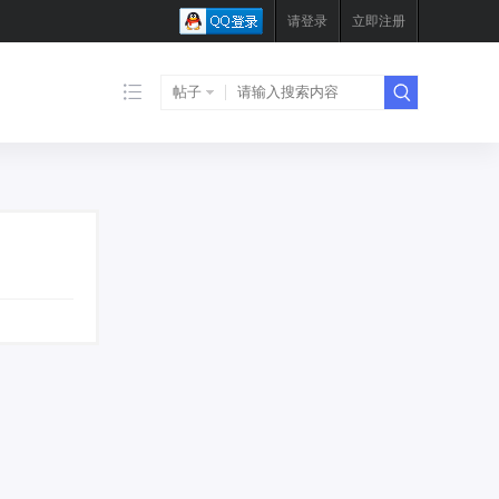
请登录
立即注册
帖子