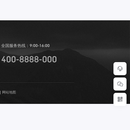
全国服务热线：
9:00-16:00
400-8888-000
|
网站地图