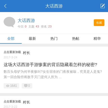
大话西游
大话西游
收藏
今日:
0
主题:
43
排名:
23
全部
最新
热门
热帖
精华
点击重新加载
村长
2017-3-24
这场大话西游手游惨案的背后隐藏着怎样的秘密?
数百头母驴为何半夜惨叫?女生宿舍的门夜夜被敲，究竟是人是鬼?
第一回合险些将敌手灭门是何人所为 ...
1641
0
点击重新加载
村长
2017-3-22