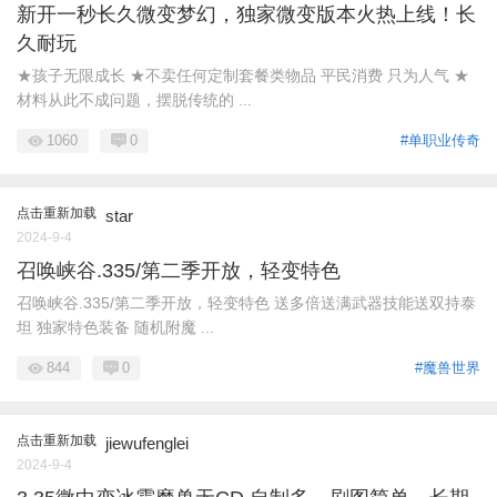
新开一秒长久微变梦幻，独家微变版本火热上线！长
久耐玩
★孩子无限成长 ★不卖任何定制套餐类物品 平民消费 只为人气 ★
材料从此不成问题，摆脱传统的 ...
1060
0
#单职业传奇
点击重新加载
star
2024-9-4
召唤峡谷.335/第二季开放，轻变特色
召唤峡谷.335/第二季开放，轻变特色 送多倍送满武器技能送双持泰
坦 独家特色装备 随机附魔 ...
844
0
#魔兽世界
点击重新加载
jiewufenglei
2024-9-4