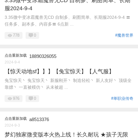
3.35微中变冰霜魔兽无CD 自制多、刷图简单、长期
服2024-9-4
3.35微中变冰霜魔兽无CD 自制多、刷图简单、长期服2024-9-4 〓
任务多、副本多、内容多〓 6点新 ...
778
0
#魔兽世界
点击重新加载
18890326055
2024-9-4
【惊天动地sf】】】【兔宝惊天】【人气服】
兔宝惊天丶 兔宝惊天丶 新服刚开丶 制造轻松丶 新人友好丶 顶级全
靠嫖丶 一直被模仿丶 从未被超 ...
976
0
#单职业传奇
点击重新加载
a8513376
2024-9-3
梦幻独家微变版本火热上线！长久耐玩 ★孩子无限