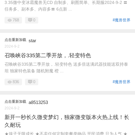
3.35微中变冰霜魔兽无CD 自制多、刷图简单、长期服2024-9-2 〓
任务多、副本多、内容多〓 6点新 ...
768
0
#魔兽世界
点击重新加载
star
2024-9-2
召唤峡谷335第二季开放，.轻变特色
召唤峡谷335第二季开放，.轻变特色 送多倍送满武器技能送双持泰
坦 独家特色装备 随机附魔 橙 ...
836
0
#魔兽世界
点击重新加载
a8513253
2024-9-2
新开一秒长久微变梦幻，独家微变版本火热上线！长
久耐玩
★孩子无限成长 ★不卖任何定制套餐类物品 平民消费 只为人气 ★