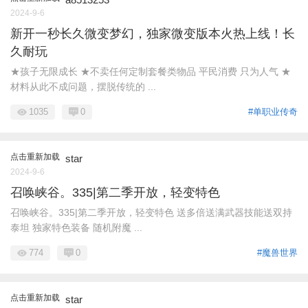
2024-9-6
新开一秒长久微变梦幻，独家微变版本火热上线！长
久耐玩
★孩子无限成长 ★不卖任何定制套餐类物品 平民消费 只为人气 ★
材料从此不成问题，摆脱传统的 ...
1035
0
#单职业传奇
点击重新加载
star
2024-9-6
召唤峡谷。335|第二季开放，轻变特色
召唤峡谷。335|第二季开放，轻变特色 送多倍送满武器技能送双持
泰坦 独家特色装备 随机附魔 ...
774
0
#魔兽世界
点击重新加载
star