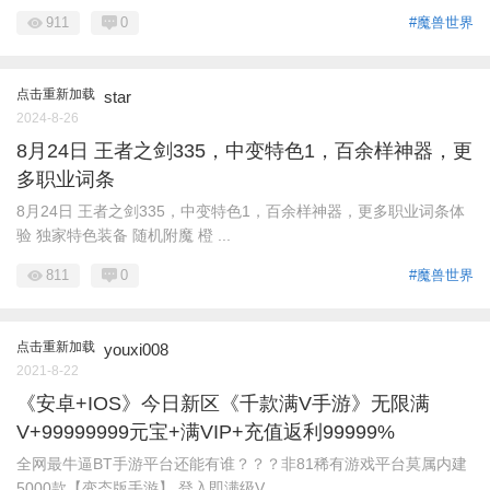
911
0
#魔兽世界
点击重新加载
star
2024-8-26
8月24日 王者之剑335，中变特色1，百余样神器，更
多职业词条
8月24日 王者之剑335，中变特色1，百余样神器，更多职业词条体
验 独家特色装备 随机附魔 橙 ...
811
0
#魔兽世界
点击重新加载
youxi008
2021-8-22
《安卓+IOS》今日新区《千款满V手游》无限满
V+99999999元宝+满VIP+充值返利99999%
全网最牛逼BT手游平台还能有谁？？？非81稀有游戏平台莫属内建
5000款【变态版手游】 登入即满级V ...