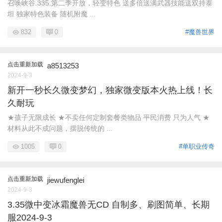
召唤峡谷.335.第二季开放，轻变特色 送多倍送满武器技能送双持泰
坦 独家特色装备 随机附魔 ...
832
0
#魔兽世界
点击重新加载
a8513253
2024-9-3
新开一秒长久微变梦幻，独家微变版本火热上线！长
久耐玩
★孩子无限成长 ★不卖任何定制套餐类物品 平民消费 只为人气 ★
材料从此不成问题，摆脱传统的 ...
1005
0
#单职业传奇
点击重新加载
jiewufenglei
2024-9-3
3.35微中变冰霜魔兽无CD 自制多、刷图简单、长期
服2024-9-3