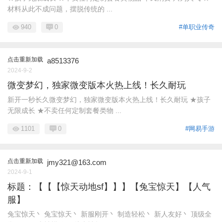
材料从此不成问题，摆脱传统的 ...
940
0
#单职业传奇
点击重新加载
a8513376
2024-9-2
微变梦幻，独家微变版本火热上线！长久耐玩
新开一秒长久微变梦幻，独家微变版本火热上线！长久耐玩 ★孩子
无限成长 ★不卖任何定制套餐类物 ...
1101
0
#网易手游
点击重新加载
jmy321@163.com
2024-9-1
标题：【【【惊天动地sf】】】【兔宝惊天】【人气
服】
兔宝惊天丶 兔宝惊天丶 新服刚开丶 制造轻松丶 新人友好丶 顶级全