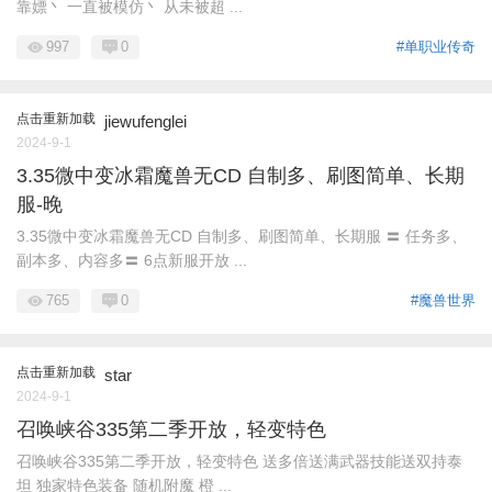
靠嫖丶 一直被模仿丶 从未被超 ...
997
0
#单职业传奇
点击重新加载
jiewufenglei
2024-9-1
3.35微中变冰霜魔兽无CD 自制多、刷图简单、长期
服-晚
3.35微中变冰霜魔兽无CD 自制多、刷图简单、长期服 〓 任务多、
副本多、内容多〓 6点新服开放 ...
765
0
#魔兽世界
点击重新加载
star
2024-9-1
召唤峡谷335第二季开放，轻变特色
召唤峡谷335第二季开放，轻变特色 送多倍送满武器技能送双持泰
坦 独家特色装备 随机附魔 橙 ...